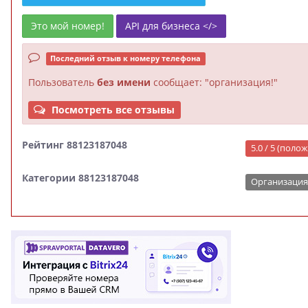
Это мой номер!
API для бизнеса </>
Последний отзыв к номеру телефона
Пользователь
без имени
сообщает: "организация!"
Посмотреть все отзывы
Рейтинг 88123187048
5.0 / 5 (пол
Категории 88123187048
Организация