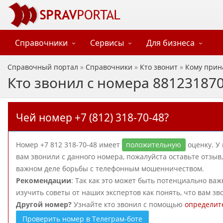
Справочники
Сервисы
Для бизнеса
Справочный портал
»
Справочники
»
Кто звонит
»
Кому прин
Кто звонил с номера 88123187
Чей номер +7 (812) 318-70-48?
Номер +7 812 318-70-48 имеет
положительную
оценку. У 
вам звонили с данного номера, пожалуйста оставьте отзы
важном деле борьбы с телефонным мошенничеством.
Рекомендации
: Так как это может быть потенциально важ
изучить советы от наших экспертов как понять, что вам зв
Другой номер?
Узнайте кто звонил с помощью
определит
Проверить номер в Телеграм-боте