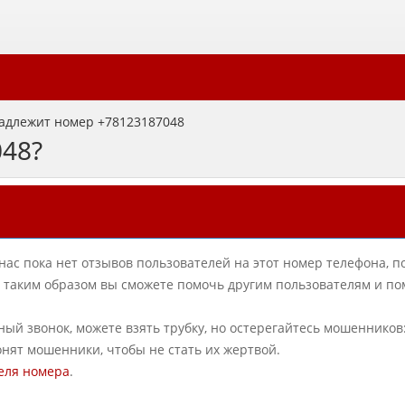
адлежит номер +78123187048
048?
нас пока нет отзывов пользователей на этот номер телефона, п
в, таким образом вы сможете помочь другим пользователям и по
ный звонок, можете взять трубку, но остерегайтесь мошенников
онят мошенники, чтобы не стать их жертвой.
еля номера
.