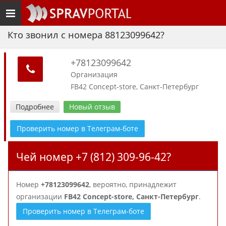
Toggle
navigation
Кто звонил с номера 88123099642?
+78123099642
Организация
FB42 Concept-store, Санкт-Петербург
Подробнее
Новый отзыв
Проверить номер в Телеграм-боте
Чей номер +7 (812) 309-96-42?
Номер
+78123099642
, вероятно, принадлежит
организации
FB42 Concept-store, Санкт-Петербург
.
Проверить номер в Телеграм-боте