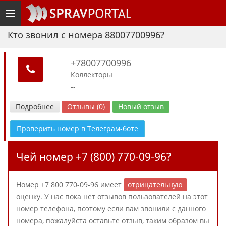
Toggle
navigation
Кто звонил с номера 88007700996?
+78007700996
Коллекторы
--
Подробнее
Отзывы (0)
Новый отзыв
Проверить номер в Телеграм-боте
Чей номер +7 (800) 770-09-96?
Номер +7 800 770-09-96 имеет
отрицательную
оценку. У нас пока нет отзывов пользователей на этот
номер телефона, поэтому если вам звонили с данного
номера, пожалуйста оставьте отзыв, таким образом вы