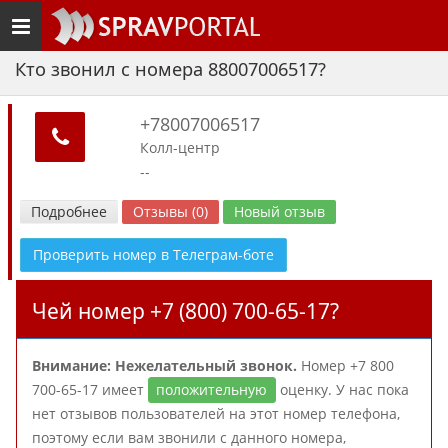
Toggle
navigation
Кто звонил с номера 88007006517?
+78007006517
Колл-центр
--
Подробнее
Отзывы (0)
Новый отзыв
Проверить номер в Телеграм-боте
Чей номер +7 (800) 700-65-17?
Внимание: Нежелательный звонок.
Номер +7 800
700-65-17 имеет
положительную
оценку. У нас пока
нет отзывов пользователей на этот номер телефона,
поэтому если вам звонили с данного номера,