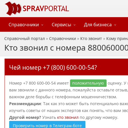
Справочники
Сервисы
Для бизнеса
Справочный портал
»
Справочники
»
Кто звонит
»
Кому прин
Кто звонил с номера 88006000
Чей номер +7 (800) 600-00-54?
Номер +7 800 600-00-54 имеет
положительную
оценку. У 
вам звонили с данного номера, пожалуйста оставьте отзы
важном деле борьбы с телефонным мошенничеством.
Рекомендации
: Так как это может быть потенциально важ
изучить советы от наших экспертов как понять, что вам зв
Другой номер?
Узнать
кто звонил
по другому номеру.
Проверить номер в Телеграм-боте