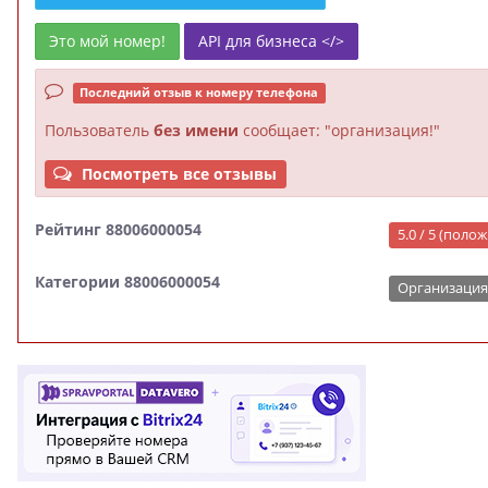
Это мой номер!
API для бизнеса </>
Последний отзыв к номеру телефона
Пользователь
без имени
сообщает: "организация!"
Посмотреть все отзывы
Рейтинг 88006000054
5.0 / 5 (пол
Категории 88006000054
Организация