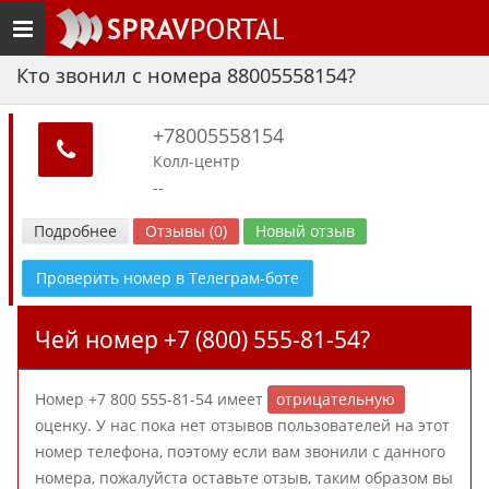
Toggle
navigation
Кто звонил с номера 88005558154?
+78005558154
Колл-центр
--
Подробнее
Отзывы (0)
Новый отзыв
Проверить номер в Телеграм-боте
Чей номер +7 (800) 555-81-54?
Номер +7 800 555-81-54 имеет
отрицательную
оценку. У нас пока нет отзывов пользователей на этот
номер телефона, поэтому если вам звонили с данного
номера, пожалуйста оставьте отзыв, таким образом вы