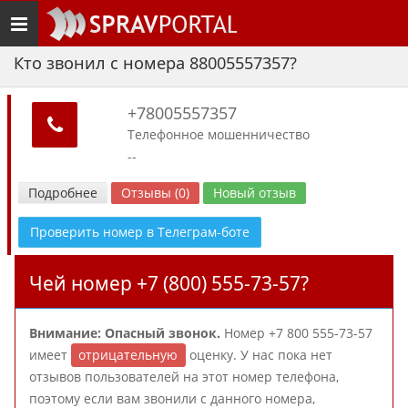
Toggle
navigation
Кто звонил с номера 88005557357?
+78005557357
Телефонное мошенничество
--
Подробнее
Отзывы (0)
Новый отзыв
Проверить номер в Телеграм-боте
Чей номер +7 (800) 555-73-57?
Внимание: Опасный звонок.
Номер +7 800 555-73-57
имеет
отрицательную
оценку. У нас пока нет
отзывов пользователей на этот номер телефона,
поэтому если вам звонили с данного номера,