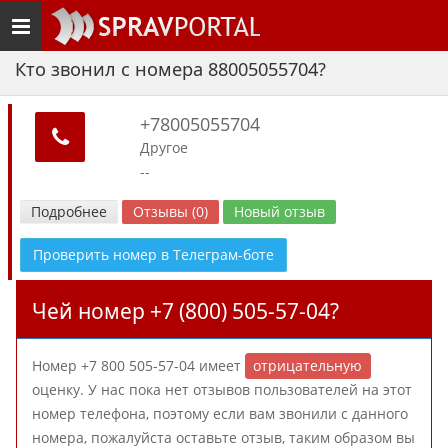
Toggle
navigation
Кто звонил с номера 88005055704?
+78005055704
Другое
--
Подробнее
Отзывы (0)
Новый отзыв
Проверить номер в Телеграм-боте
Чей номер +7 (800) 505-57-04?
Номер +7 800 505-57-04 имеет
отрицательную
оценку. У нас пока нет отзывов пользователей на этот
номер телефона, поэтому если вам звонили с данного
номера, пожалуйста оставьте отзыв, таким образом вы