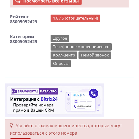
Посмотреть все отзывы
Рейтинг
1.8 / 5 (отрицательный)
88005052429
Категории
Другое
88005052429
Телефонное мошенничество
Колл-центр
Немой звонок
Опросы
Узнайте о схемах мошенни­чества, кото­рые могут
исполь­зоваться с этого номера