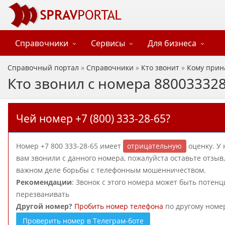
Справочники
Сервисы
Для бизнеса
Справочный портал
»
Справочники
»
Кто звонит
»
Кому прин
Кто звонил с номера 88003332
Чей номер +7 (800) 333-28-65?
Номер +7 800 333-28-65 имеет
отрицательную
оценку. У 
вам звонили с данного номера, пожалуйста оставьте отзы
важном деле борьбы с телефонным мошенничеством.
Рекомендации
: Звонок с этого номера может быть потен
перезванивать
Другой номер?
Пробить номер телефона
по другому номе
Проверить номер в Телеграм-боте