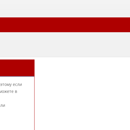
оэтому если
можете в
или