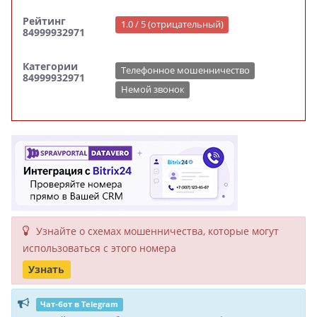
Рейтинг
1.0 / 5 (отрицательный)
84999932971
Категории
Телефонное мошенничество
84999932971
Немой звонок
Узнайте о схемах мошенни­чества, кото­рые могут
исполь­зоваться с этого номера
Узнать
Чат-бот в Telegram