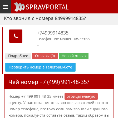
Toggle
navigation
Кто звонил с номера 84999914835?
+74999914835
Телефонное мошенничество
--
Подробнее
Отзывы (0)
Новый отзыв
Проверить номер в Телеграм-боте
Чей номер +7 (499) 991-48-35?
Номер +7 499 991-48-35 имеет
отрицательную
оценку. У нас пока нет отзывов пользователей на этот
номер телефона, поэтому если вам звонили с данного
номера, пожалуйста оставьте отзыв, таким образом вы