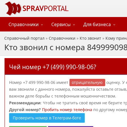
Справочники
Сервисы
Для бизнеса
Справочный портал
»
Справочники
»
Кто звонит
»
Кому прин
Кто звонил с номера 84999909
Чей номер +7 (499) 990-98-06?
Номер +7 499 990-98-06 имеет
отрицательную
оценку. У 
вам звонили с данного номера, пожалуйста оставьте отзы
важном деле борьбы с телефонным мошенничеством.
Рекомендации
: Чтобы не тратить своё время не берите т
Другой номер?
Пробить номер телефона
по другому номе
Проверить номер в Телеграм-боте