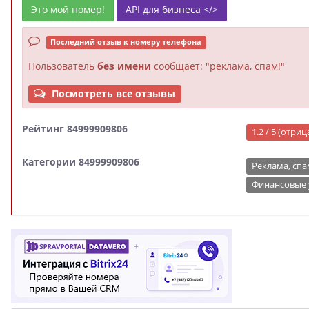
Это мой номер!
API для бизнеса </>
Последний отзыв к номеру телефона
Пользователь
без имени
сообщает: "реклама, спам!"
Посмотреть все отзывы
Рейтинг 84999909806
1.2 / 5 (отри
Категории 84999909806
Реклама, спа
Финансовые 