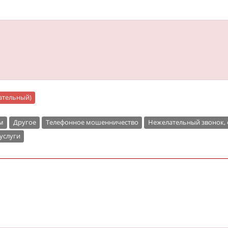
цательный)
м
Другое
Телефонное мошенничество
Нежелательный звонок,
услуги