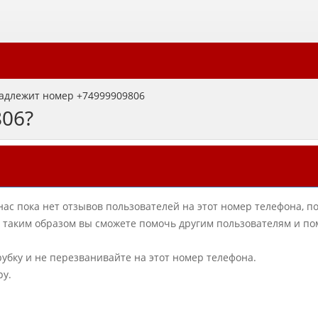
адлежит номер +74999909806
806?
нас пока нет отзывов пользователей на этот номер телефона, п
в, таким образом вы сможете помочь другим пользователям и по
рубку и не перезванивайте на этот номер телефона.
ру.