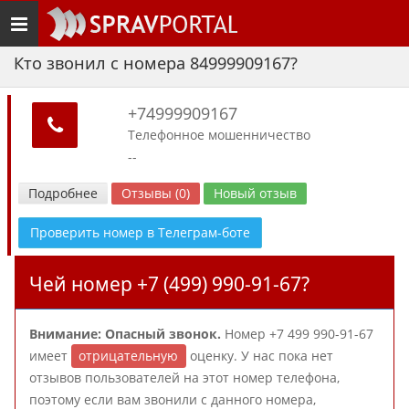
Toggle
navigation
Кто звонил с номера 84999909167?
+74999909167
Телефонное мошенничество
--
Подробнее
Отзывы (0)
Новый отзыв
Проверить номер в Телеграм-боте
Чей номер +7 (499) 990-91-67?
Внимание: Опасный звонок.
Номер +7 499 990-91-67
имеет
отрицательную
оценку. У нас пока нет
отзывов пользователей на этот номер телефона,
поэтому если вам звонили с данного номера,