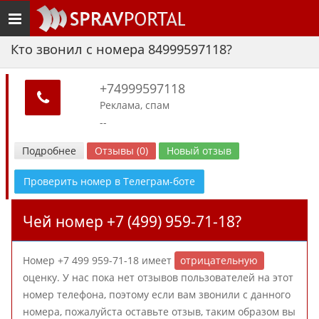
Toggle
navigation
Кто звонил с номера 84999597118?
+74999597118
Реклама, спам
--
Подробнее
Отзывы (0)
Новый отзыв
Проверить номер в Телеграм-боте
Чей номер +7 (499) 959-71-18?
Номер +7 499 959-71-18 имеет
отрицательную
оценку. У нас пока нет отзывов пользователей на этот
номер телефона, поэтому если вам звонили с данного
номера, пожалуйста оставьте отзыв, таким образом вы