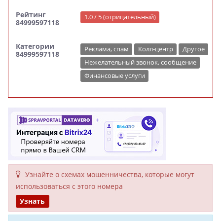
Рейтинг
1.0 / 5 (отрицательный)
84999597118
Категории
Реклама, спам
Колл-центр
Другое
84999597118
Нежелательный звонок, сообщение
Финансовые услуги
Узнайте о схемах мошенни­чества, кото­рые могут
исполь­зоваться с этого номера
Узнать