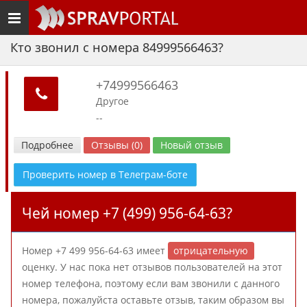
Toggle
navigation
Кто звонил с номера 84999566463?
+74999566463
Другое
--
Подробнее
Отзывы (0)
Новый отзыв
Проверить номер в Телеграм-боте
Чей номер +7 (499) 956-64-63?
Номер +7 499 956-64-63 имеет
отрицательную
оценку. У нас пока нет отзывов пользователей на этот
номер телефона, поэтому если вам звонили с данного
номера, пожалуйста оставьте отзыв, таким образом вы