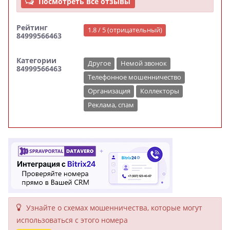
Посмотреть все отзывы
Рейтинг
1.8 / 5 (отрицательный)
84999566463
Категории
Другое
Немой звонок
84999566463
Телефонное мошенничество
Организация
Коллекторы
Реклама, спам
Узнайте о схемах мошенни­чества, кото­рые могут
исполь­зоваться с этого номера