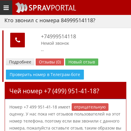
Toggle
navigation
Кто звонил с номера 84999514118?
+74999514118
Немой звонок
--
Подробнее
Отзывы (0)
Новый отзыв
Проверить номер в Телеграм-боте
Чей номер +7 (499) 951-41-18?
Номер +7 499 951-41-18 имеет
отрицательную
оценку. У нас пока нет отзывов пользователей на этот
номер телефона, поэтому если вам звонили с данного
номера, пожалуйста оставьте отзыв, таким образом вы