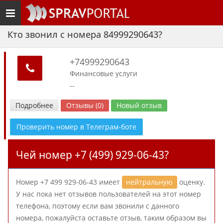
Toggle
navigation
Кто звонил с номера 84999290643?
+74999290643
Финансовые услуги
--
Подробнее
Отзывы (0)
Новый отзыв
Проверить номер в Телеграм-боте
Чей номер +7 (499) 929-06-43?
Номер +7 499 929-06-43 имеет
нейтральную
оценку.
У нас пока нет отзывов пользователей на этот номер
телефона, поэтому если вам звонили с данного
номера, пожалуйста оставьте отзыв, таким образом вы