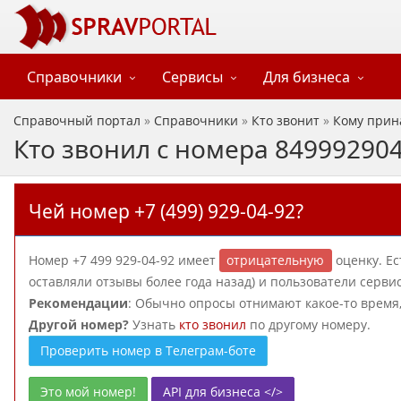
Справочники
Сервисы
Для бизнеса
Справочный портал
»
Справочники
»
Кто звонит
»
Кому прин
Кто звонил с номера 84999290
Чей номер +7 (499) 929-04-92?
Номер +7 499 929-04-92 имеет
отрицательную
оценку. Е
оставляли отзывы более года назад) и пользователи сервис
Рекомендации
: Обычно опросы отнимают какое-то время, 
Другой номер?
Узнать
кто звонил
по другому номеру.
Проверить номер в Телеграм-боте
Это мой номер!
API для бизнеса </>