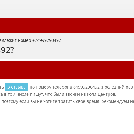
адлежит номер +74999290492
492?
сть
3 отзыва
по номеру телефона 84999290492 (последний раз
а в том числе пишут, что были звонки из колл-центров.
поэтому если вы не хотите тратить своё время, рекомендуем не