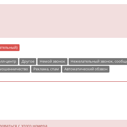
цательный)
лл-центр
Другое
Немой звонок
Нежелательный звонок, сообщ
 мошенничество
Реклама, спам
Автоматический обзвон
зоваться с этого номера