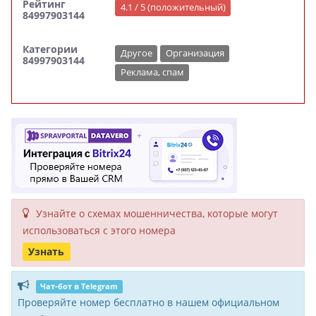
Рейтинг
4.1 / 5 (положительный)
84997903144
Категории
Другое
Организация
84997903144
Реклама, спам
Узнайте о схемах мошенни­чества, кото­рые могут
исполь­зоваться с этого номера
Узнать
Чат-бот в Telegram
Проверяйте номер бесплатно в нашем официальном