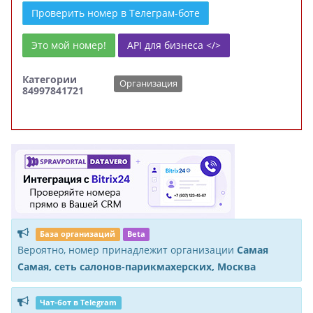
Проверить номер в Телеграм-боте
Это мой номер!
API для бизнеса </>
Категории
Организация
84997841721
База организаций
Beta
Вероятно, номер принадлежит организации
Самая
Самая, сеть салонов-парикмахерских, Москва
Чат-бот в Telegram