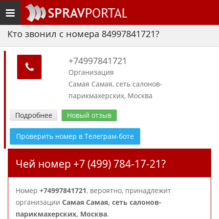
Toggle
navigation
Кто звонил с номера 84997841721?
+74997841721
Организация
Самая Самая, сеть салонов-
парикмахерских, Москва
Подробнее
Новый отзыв
Проверить номер в Телеграм-боте
Чей номер +7 (499) 784-17-21?
Номер
+74997841721
, вероятно, принадлежит
организации
Самая Самая, сеть салонов-
парикмахерских, Москва
.