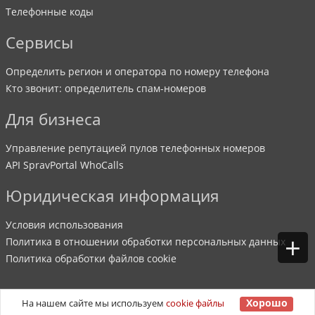
Телефонные коды
Сервисы
Определить регион и оператора по номеру телефона
Кто звонит: определитель спам-номеров
Для бизнеса
Управление репутацией пулов телефонных номеров
API SpravPortal WhoCalls
Юридическая информация
Условия использования
+
Политика в отношении обработки персональных данных
Политика обработки файлов cookie
Хорошо
На нашем сайте мы используем
cookie файлы
©
2007
-
2026
SpravPortal
. Все права защищены.