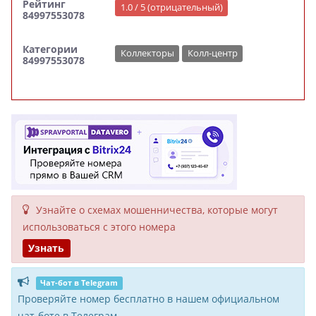
Рейтинг
1.0 / 5 (отрицательный)
84997553078
Категории
Коллекторы
Колл-центр
84997553078
Узнайте о схемах мошенни­чества, кото­рые могут
исполь­зоваться с этого номера
Узнать
Чат-бот в Telegram
Проверяйте номер бесплатно в нашем официальном
чат-боте в Телеграм.