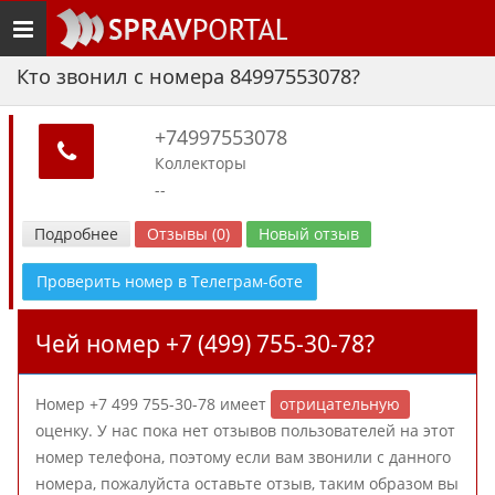
Toggle
navigation
Кто звонил с номера 84997553078?
+74997553078
Коллекторы
--
Подробнее
Отзывы (0)
Новый отзыв
Проверить номер в Телеграм-боте
Чей номер +7 (499) 755-30-78?
Номер +7 499 755-30-78 имеет
отрицательную
оценку. У нас пока нет отзывов пользователей на этот
номер телефона, поэтому если вам звонили с данного
номера, пожалуйста оставьте отзыв, таким образом вы