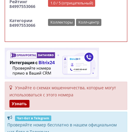
Рейтинг
1.0 / 5 (отрицательный)
84997553066
Категории
Коллекторы
Колл-центр
84997553066
Узнайте о схемах мошенни­чества, кото­рые могут
исполь­зоваться с этого номера
Узнать
Чат-бот в Telegram
Проверяйте номер бесплатно в нашем официальном
чат-боте в Телеграм.