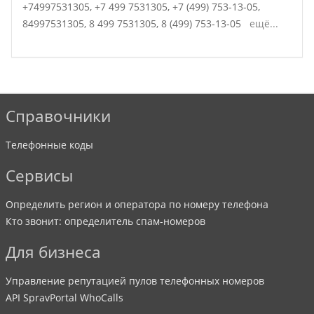
+74997531305,
+7 499 7531305,
+7 (499) 753-13-05,
84997531305,
8 499 7531305,
8 (499) 753-13-05
ещё...
Справочники
Телефонные коды
Сервисы
Определить регион и оператора по номеру телефона
Кто звонит: определитель спам-номеров
Для бизнеса
Управление репутацией пулов телефонных номеров
API SpravPortal WhoCalls