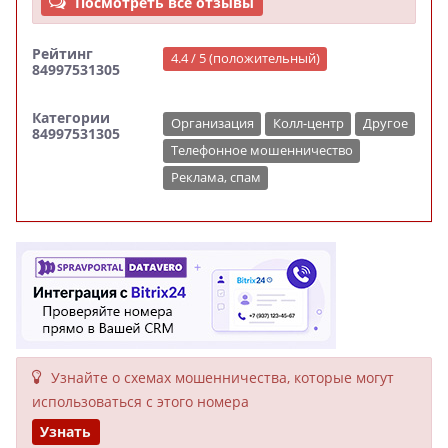
Посмотреть все отзывы
Рейтинг
4.4 / 5 (положительный)
84997531305
Категории
Организация
Колл-центр
Другое
84997531305
Телефонное мошенничество
Реклама, спам
Узнайте о схемах мошенни­чества, кото­рые могут
исполь­зоваться с этого номера
Узнать