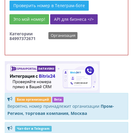
Проверить номер в Телеграм-боте
Это мой номер!
API для бизнеса </>
Категории
Организация
84997372671
База организаций
Beta
Вероятно, номер принадлежит организации
Пром-
Регион, торговая компания, Москва
Чат-бот в Telegram