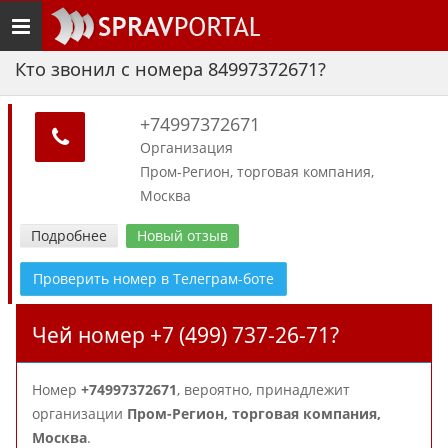
Toggle
navigation
Кто звонил с номера 84997372671?
+74997372671
Организация
Пром-Регион, торговая компания,
Москва
Подробнее
Новый отзыв
Проверить номер в Телеграм-боте
Чей номер +7 (499) 737-26-71?
Номер
+74997372671
, вероятно, принадлежит
организации
Пром-Регион, торговая компания,
Москва
.