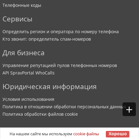
Телефонные коды
Сервисы
Определить регион и оператора по номеру телефона
Кто звонит: определитель спам-номеров
Для бизнеса
Управление репутацией пулов телефонных номеров
API SpravPortal WhoCalls
Юридическая информация
Условия использования
+
Политика в отношении обработки персональных данных
Политика обработки файлов cookie
Хорошо
На нашем сайте мы используем
cookie файлы
©
2007
-
2026
SpravPortal
. Все права защищены.