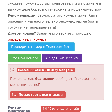
сможете помочь другим пользователям и поможете в
важном деле борьбы с телефонным мошенничеством.
Рекомендации
: Звонок с этого номера может быть
опасным и мы настоятельно рекомендуем не брать
трубку и не перезванивать!
Другой номер?
Узнайте кто звонил с помощью
определителя номера
.
Проверить номер в Телеграм-боте
Это мой номер!
API для бизнеса </>
Последний отзыв к номеру телефона
Пользователь
без имени
сообщает: "телефонное
мошенничество!"
Посмотреть все отзывы
Рейтинг
1.0 / 5 (отрицательный)
84997059169