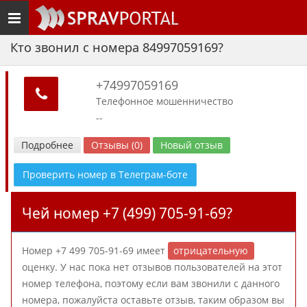
Toggle
navigation
Кто звонил с номера 84997059169?
+74997059169
Телефонное мошенничество
--
Подробнее
Отзывы (0)
Новый отзыв
Проверить номер в Телеграм-боте
Чей номер +7 (499) 705-91-69?
Номер +7 499 705-91-69 имеет
отрицательную
оценку. У нас пока нет отзывов пользователей на этот
номер телефона, поэтому если вам звонили с данного
номера, пожалуйста оставьте отзыв, таким образом вы