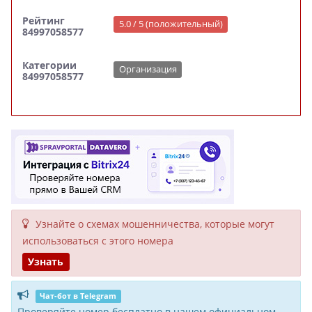
Рейтинг
5.0 / 5 (положительный)
84997058577
Категории
Организация
84997058577
Узнайте о схемах мошенни­чества, кото­рые могут
исполь­зоваться с этого номера
Узнать
Чат-бот в Telegram
Проверяйте номер бесплатно в нашем официальном