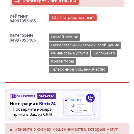
Посмотреть все отзывы
Рейтинг
1.2 / 5 (отрицательный)
84997055185
Категории
Немой звонок
84997055185
Нежелательный звонок, сообщение
Финансовые услуги
Колл-центр
Коллекторы
Телефонное мошенничество
Узнайте о схемах мошенни­чества, кото­рые могут