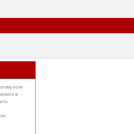
оэтому если
можете в
быть
или