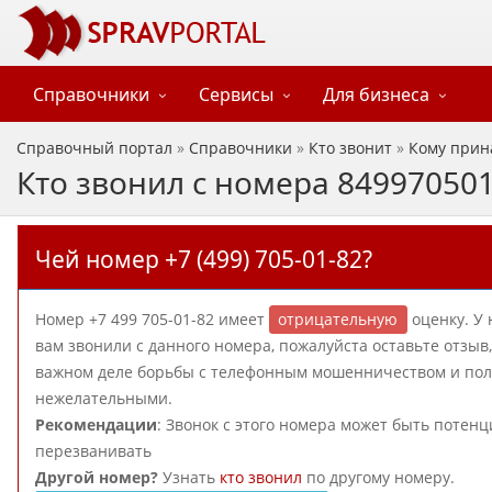
Справочники
Сервисы
Для бизнеса
Справочный портал
»
Справочники
»
Кто звонит
»
Кому прин
Кто звонил с номера 84997050
Чей номер +7 (499) 705-01-82?
Номер +7 499 705-01-82 имеет
отрицательную
оценку. У 
вам звонили с данного номера, пожалуйста оставьте отзы
важном деле борьбы с телефонным мошенничеством и польз
нежелательными.
Рекомендации
: Звонок с этого номера может быть потен
перезванивать
Другой номер?
Узнать
кто звонил
по другому номеру.