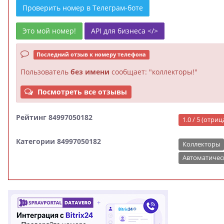
Проверить номер в Телеграм-боте
Это мой номер!
API для бизнеса </>
Последний отзыв к номеру телефона
Пользователь
без имени
сообщает: "коллекторы!"
Посмотреть все отзывы
Рейтинг 84997050182
1.0 / 5 (отри
Категории 84997050182
Коллекторы
Автоматичес