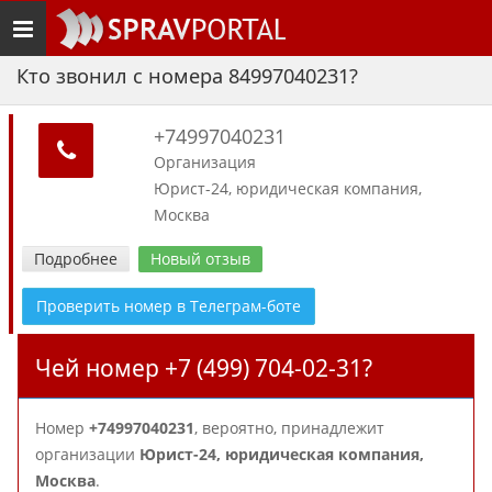
Toggle
navigation
Кто звонил с номера 84997040231?
+74997040231
Организация
Юрист-24, юридическая компания,
Москва
Подробнее
Новый отзыв
Проверить номер в Телеграм-боте
Чей номер +7 (499) 704-02-31?
Номер
+74997040231
, вероятно, принадлежит
организации
Юрист-24, юридическая компания,
Москва
.