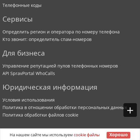
Телефонные коды
Сервисы
Определить регион и оператора по номеру телефона
Кто звонит: определитель спам-номеров
Для бизнеса
Управление репутацией пулов телефонных номеров
API SpravPortal WhoCalls
Юридическая информация
Условия использования
+
Политика в отношении обработки персональных данных
Политика обработки файлов cookie
Хорошо
На нашем сайте мы используем
cookie файлы
©
2007
-
2026
SpravPortal
. Все права защищены.