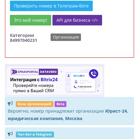
Проверить номер в Телеграм-боте
Это мой номер!
API для бизнеса </>
Категории
Организация
84997040231
База организаций
Beta
Вероятно, номер принадлежит организации
Юрист-24,
юридическая компания, Москва
Чат-бот в Telegram