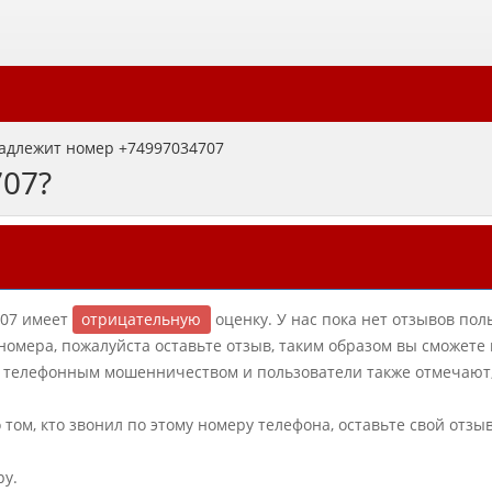
адлежит номер +74997034707
707?
-07 имеет
отрицательную
оценку. У нас пока нет отзывов пол
 номера, пожалуйста оставьте отзыв, таким образом вы сможете
с телефонным мошенничеством и пользователи также отмечают,
о том, кто звонил по этому номеру телефона, оставьте свой отзы
ру.