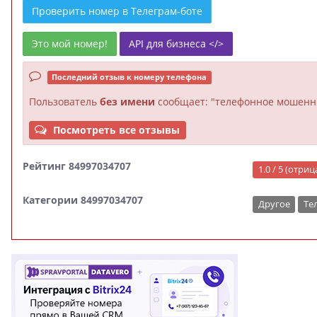
Проверить номер в Телеграм-боте
Это мой номер!
API для бизнеса </>
Последний отзыв к номеру телефона
Пользователь
без имени
сообщает: "телефонное мошенн
Посмотреть все отзывы
Рейтинг 84997034707
1.0 / 5 (отри
Категории 84997034707
Другое
Те