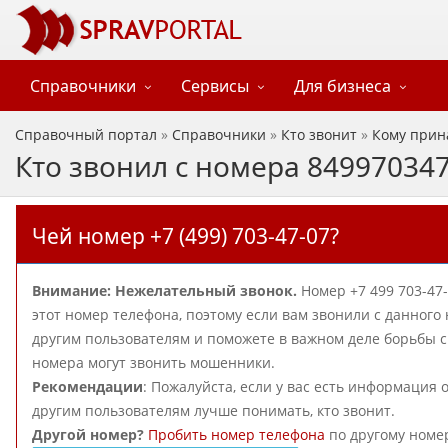
Справочники
Сервисы
Для бизнеса
Справочный портал
»
Справочники
»
Кто звонит
»
Кому прин
Кто звонил с номера 84997034
Чей номер +7 (499) 703-47-07?
Внимание: Нежелательный звонок.
Номер +7 499 703-47
этот номер телефона, поэтому если вам звонили с данного
другим пользователям и поможете в важном деле борьбы 
номера могут звонить мошенники.
Рекомендации
: Пожалуйста, если у вас есть информация 
другим пользователям лучше понимать, кто звонит.
Другой номер?
Пробить номер телефона
по другому номе