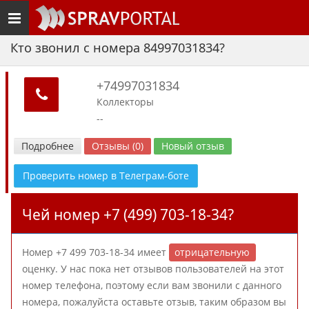
Toggle
navigation
Кто звонил с номера 84997031834?
+74997031834
Коллекторы
--
Подробнее
Отзывы (0)
Новый отзыв
Проверить номер в Телеграм-боте
Чей номер +7 (499) 703-18-34?
Номер +7 499 703-18-34 имеет
отрицательную
оценку. У нас пока нет отзывов пользователей на этот
номер телефона, поэтому если вам звонили с данного
номера, пожалуйста оставьте отзыв, таким образом вы