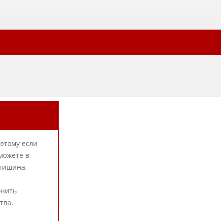
оэтому если
можете в
 тишина,
онить
тва.