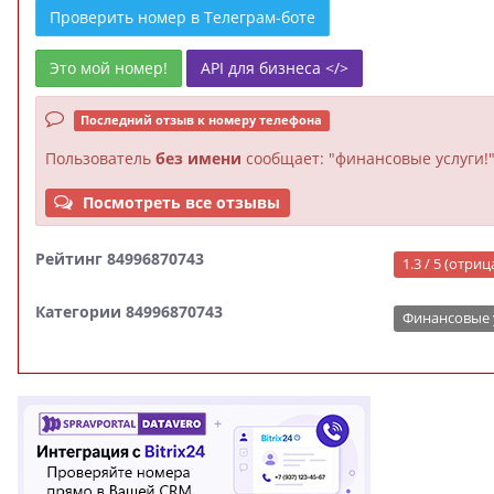
Проверить номер в Телеграм-боте
Это мой номер!
API для бизнеса </>
Последний отзыв к номеру телефона
Пользователь
без имени
сообщает: "финансовые услуги!
Посмотреть все отзывы
Рейтинг 84996870743
1.3 / 5 (отри
Категории 84996870743
Финансовые 