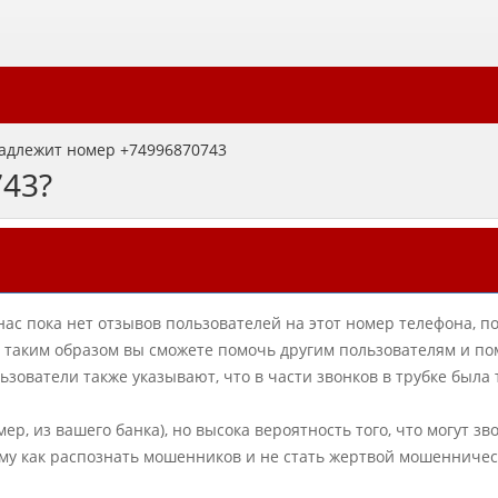
адлежит номер +74996870743
743?
нас пока нет отзывов пользователей на этот номер телефона, п
в, таким образом вы сможете помочь другим пользователям и по
ователи также указывают, что в части звонков в трубке была
ер, из вашего банка), но высока вероятность того, что могут зв
му как распознать мошенников и не стать жертвой мошенничес