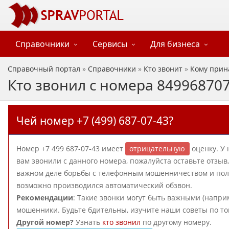
Справочники
Сервисы
Для бизнеса
Справочный портал
»
Справочники
»
Кто звонит
»
Кому прин
Кто звонил с номера 84996870
Чей номер +7 (499) 687-07-43?
Номер +7 499 687-07-43 имеет
отрицательную
оценку. У 
вам звонили с данного номера, пожалуйста оставьте отзы
важном деле борьбы с телефонным мошенничеством и польз
возможно производился автоматический обзвон.
Рекомендации
: Такие звонки могут быть важными (наприм
мошенники. Будьте бдительны, изучите наши советы по то
Другой номер?
Узнать
кто звонил
по другому номеру.