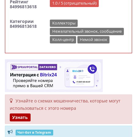
Рейтинг
1.0 / 5 (отрицательный)
84996813618
Категории
Коллекторы
84996813618
Нежелательный звонок, сообщение
Колл-центр
Немой звонок
Узнайте о схемах мошенни­чества, кото­рые могут
исполь­зоваться с этого номера
Узнать
Чат-бот в Telegram