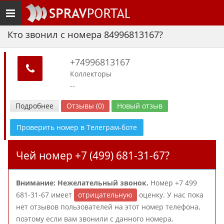
Toggle
navigation
Кто звонил с номера 84996813167?
+74996813167
Коллекторы
--
Подробнее
Отзывы (0)
Новый отзыв
Проверить номер в Телеграм-боте
Чей номер +7 (499) 681-31-67?
Внимание: Нежелательный звонок.
Номер +7 499
681-31-67 имеет
отрицательную
оценку. У нас пока
нет отзывов пользователей на этот номер телефона,
поэтому если вам звонили с данного номера,