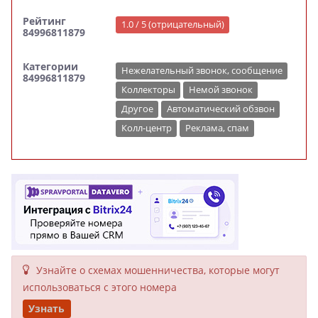
Рейтинг
1.0 / 5 (отрицательный)
84996811879
Категории
Нежелательный звонок, сообщение
84996811879
Коллекторы
Немой звонок
Другое
Автоматический обзвон
Колл-центр
Реклама, спам
Узнайте о схемах мошенни­чества, кото­рые могут
исполь­зоваться с этого номера
Узнать