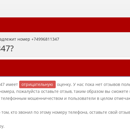
адлежит номер +74996811347
347?
-47 имеет
отрицательную
оценку. У нас пока нет отзывов пол
 номера, пожалуйста оставьте отзыв, таким образом вы сможете
с телефонным мошенничеством и пользователи в целом отмечаю
о том, кто звонил по этому номеру телефона, оставьте свой отзы
ру.