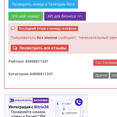
Проверить номер в Телеграм-боте
Это мой номер!
API для бизнеса </>
Последний отзыв к номеру телефона
Пользователь
без имени
сообщает: "нежелательный звон
Посмотреть все отзывы
Рейтинг 84996811347
1.4 / 5 (отри
Категории 84996811347
Другое
Не