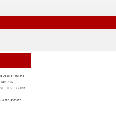
ьзователей на
 помочь
т, что звонки
в и помогите