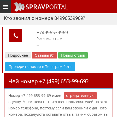
Toggle
navigation
Кто звонил с номера 84996539969?
+74996539969
Реклама, спам
--
Подробнее
Отзывы (0)
Новый отзыв
Проверить номер в Телеграм-боте
Чей номер +7 (499) 653-99-69?
Номер +7 499 653-99-69 имеет
отрицательную
оценку. У нас пока нет отзывов пользователей на этот
номер телефона, поэтому если вам звонили с данного
номера, пожалуйста оставьте отзыв, таким образом вы