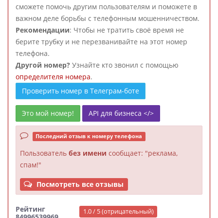
сможете помочь другим пользователям и поможете в
важном деле борьбы с телефонным мошенничеством.
Рекомендации
: Чтобы не тратить своё время не
берите трубку и не перезванивайте на этот номер
телефона.
Другой номер?
Узнайте кто звонил с помощью
определителя номера
.
Проверить номер в Телеграм-боте
Это мой номер!
API для бизнеса </>
Последний отзыв к номеру телефона
Пользователь
без имени
сообщает: "реклама,
спам!"
Посмотреть все отзывы
Рейтинг
1.0 / 5 (отрицательный)
84996539969