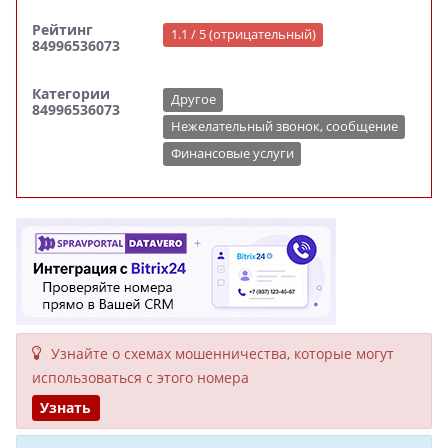
Рейтинг
1.1 / 5 (отрицательный)
84996536073
Категории
Другое
84996536073
Нежелательный звонок, сообщение
Финансовые услуги
Узнайте о схемах мошенни­чества, кото­рые могут
исполь­зоваться с этого номера
Узнать