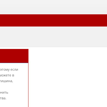
оэтому если
можете в
 тишина,
онить
тва.