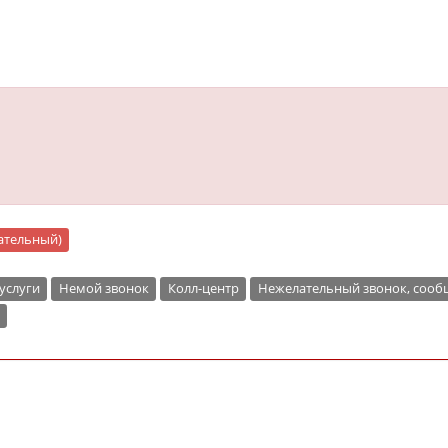
"
цательный)
услуги
Немой звонок
Колл-центр
Нежелательный звонок, соо