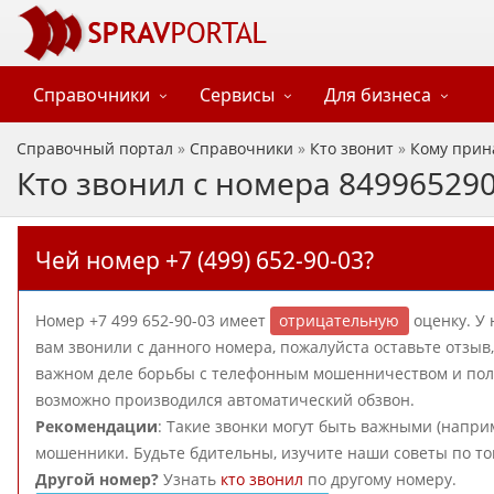
Справочники
Сервисы
Для бизнеса
Справочный портал
»
Справочники
»
Кто звонит
»
Кому прин
Кто звонил с номера 84996529
Чей номер +7 (499) 652-90-03?
Номер +7 499 652-90-03 имеет
отрицательную
оценку. У 
вам звонили с данного номера, пожалуйста оставьте отзы
важном деле борьбы с телефонным мошенничеством и польз
возможно производился автоматический обзвон.
Рекомендации
: Такие звонки могут быть важными (наприм
мошенники. Будьте бдительны, изучите наши советы по то
Другой номер?
Узнать
кто звонил
по другому номеру.