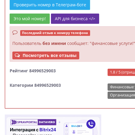
Проверить номер в Телеграм-боте
Это мой номер!
API для бизнеса </>
Последний отзыв к номеру телефона
Пользователь
без имени
сообщает: "финансовые услуги!
Посмотреть все отзывы
Рейтинг 84996529003
1.8 / 5 (отри
Категории 84996529003
Финансовые 
Организация