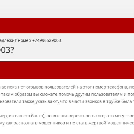
адлежит номер +74996529003
003?
нас пока нет отзывов пользователей на этот номер телефона, п
в, таким образом вы сможете помочь другим пользователям и по
ователи также указывают, что в части звонков в трубке была
ер, из вашего банка), но высока вероятность того, что могут зв
му как распознать мошенников и не стать жертвой мошенничес