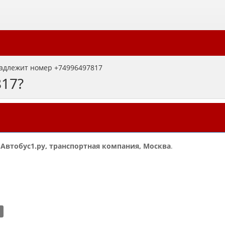
адлежит номер +74996497817
817?
и
Автобус1.ру, транспортная компания, Москва
.