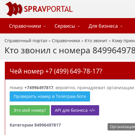
Справочники
Сервисы
Для бизнеса
Справочный портал
»
Справочники
»
Кто звонит
»
Кому прин
Кто звонил с номера 84996497
Чей номер +7 (499) 649-78-17?
Номер
+74996497817
, вероятно, принадлежит организаци
Проверить номер в Телеграм-боте
Это мой номер!
API для бизнеса </>
Категории 84996497817
Организация