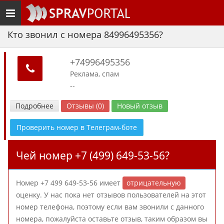
Toggle
navigation
Кто звонил с номера 84996495356?
+74996495356
Реклама, спам
--
Подробнее
Отзывы (0)
Новый отзыв
Проверить номер в Телеграм-боте
Чей номер +7 (499) 649-53-56?
Номер +7 499 649-53-56 имеет
отрицательную
оценку. У нас пока нет отзывов пользователей на этот
номер телефона, поэтому если вам звонили с данного
номера, пожалуйста оставьте отзыв, таким образом вы