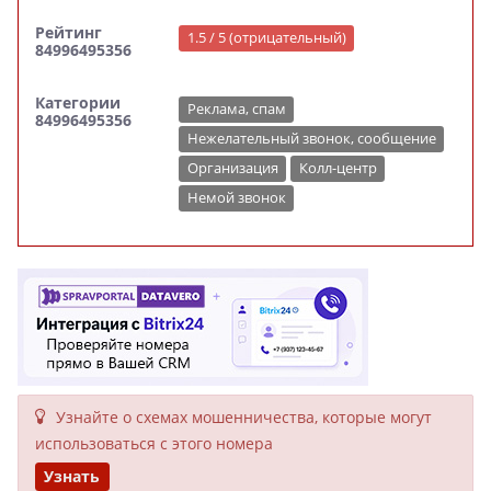
Рейтинг
1.5 / 5 (отрицательный)
84996495356
Категории
Реклама, спам
84996495356
Нежелательный звонок, сообщение
Организация
Колл-центр
Немой звонок
Узнайте о схемах мошенни­чества, кото­рые могут
исполь­зоваться с этого номера
Узнать