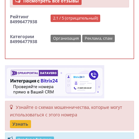
Посмотреть все отзывы
Рейтинг
2.1 / 5 (отрицательный)
84996477938
Категории
Организация
Реклама, спам
84996477938
Узнайте о схемах мошенни­чества, кото­рые могут
исполь­зоваться с этого номера
Узнать