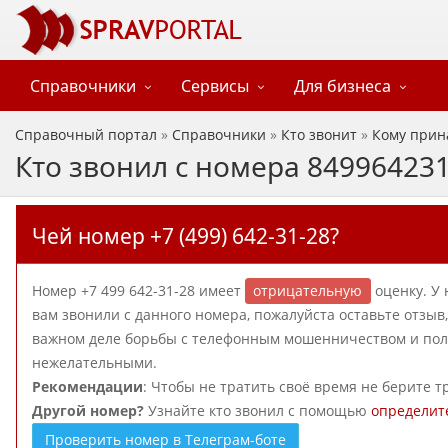
Справочники
Сервисы
Для бизнеса
Справочный портал
»
Справочники
»
Кто звонит
»
Кому прин
Кто звонил с номера 84996423
Чей номер +7 (499) 642-31-28?
Номер +7 499 642-31-28 имеет
отрицательную
оценку. У 
вам звонили с данного номера, пожалуйста оставьте отзы
важном деле борьбы с телефонным мошенничеством и польз
нежелательными.
Рекомендации
: Чтобы не тратить своё время не берите т
Другой номер?
Узнайте кто звонил с помощью
определит
Проверить номер в Телеграм-боте