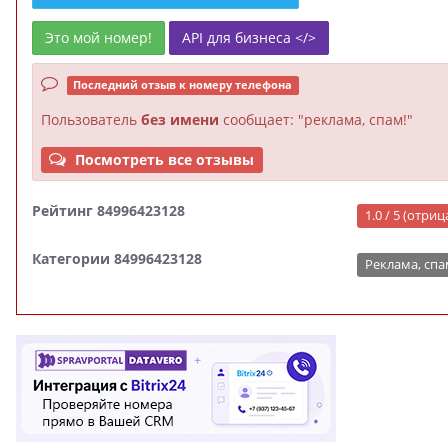
Это мой номер!
API для бизнеса </>
Последний отзыв к номеру телефона
Пользователь
без имени
сообщает: "реклама, спам!"
Посмотреть все отзывы
Рейтинг 84996423128
1.0 / 5 (отри
Категории 84996423128
Реклама, спа