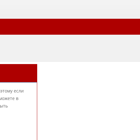
оэтому если
можете в
быть