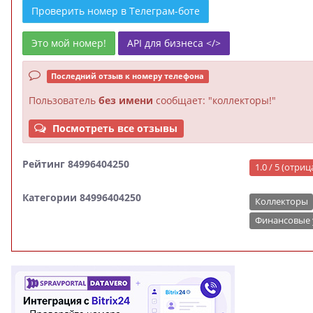
Проверить номер в Телеграм-боте
Это мой номер!
API для бизнеса </>
Последний отзыв к номеру телефона
Пользователь
без имени
сообщает: "коллекторы!"
Посмотреть все отзывы
Рейтинг 84996404250
1.0 / 5 (отри
Категории 84996404250
Коллекторы
Финансовые 