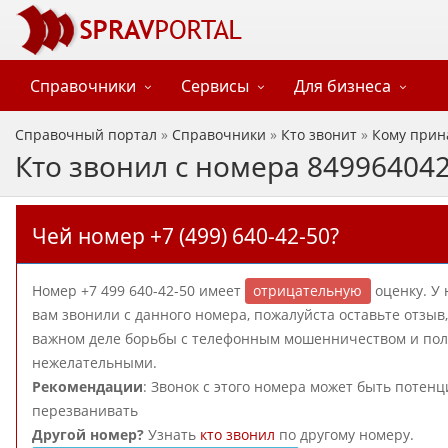
Справочники
Сервисы
Для бизнеса
Справочный портал
»
Справочники
»
Кто звонит
»
Кому прин
Кто звонил с номера 84996404
Чей номер +7 (499) 640-42-50?
Номер +7 499 640-42-50 имеет
отрицательную
оценку. У 
вам звонили с данного номера, пожалуйста оставьте отзы
важном деле борьбы с телефонным мошенничеством и польз
нежелательными.
Рекомендации
: Звонок с этого номера может быть потен
перезванивать
Другой номер?
Узнать
кто звонил
по другому номеру.