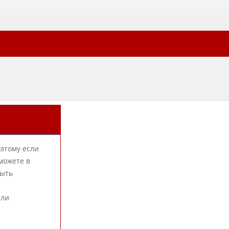
оэтому если
можете в
быть
или