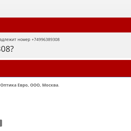
адлежит номер +74996389308
308?
и
Оптика Евро, ООО, Москва
.