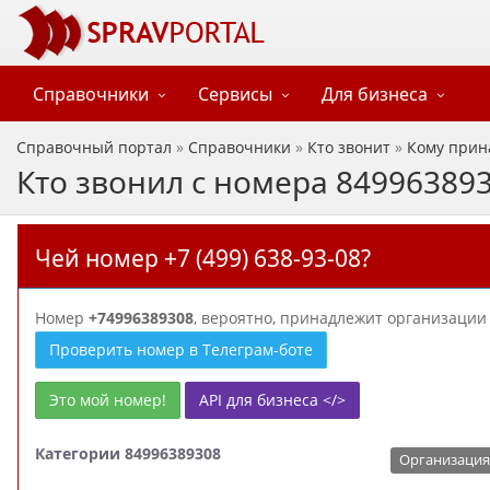
Справочники
Сервисы
Для бизнеса
Справочный портал
»
Справочники
»
Кто звонит
»
Кому прин
Кто звонил с номера 84996389
Чей номер +7 (499) 638-93-08?
Номер
+74996389308
, вероятно, принадлежит организаци
Проверить номер в Телеграм-боте
Это мой номер!
API для бизнеса </>
Категории 84996389308
Организация