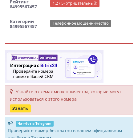
Рейтинг
1.2 / 5 (отрицательный)
84995567457
Категории
Телефонное мошенничество
84995567457
Узнайте о схемах мошенни­чества, кото­рые могут
исполь­зоваться с этого номера
Узнать
Чат-бот в Telegram
Проверяйте номер бесплатно в нашем официальном
чат-боте в Телеграм.