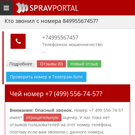
Toggle
navigation
Кто звонил с номера 84995567457?
+74995567457
Телефонное мошенничество
--
Подробнее
Отзывы (0)
Новый отзыв
Проверить номер в Телеграм-боте
Чей номер +7 (499) 556-74-57?
Внимание: Опасный звонок.
Номер +7 499 556-74-57
имеет
отрицательную
оценку. У нас пока нет
отзывов пользователей на этот номер телефона,
поэтому если вам звонили с данного номера,