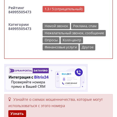
Рейтинг
1.3 / 5 (отрицательный)
84995505473
Категории
Немой звонок
Реклама, спам
84995505473
Нежелательный звонок, сообщение
Опросы
Колл-центр
Финансовые услуги
Другое
Узнайте о схемах мошенни­чества, кото­рые могут
исполь­зоваться с этого номера
Узнать