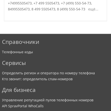
+74995505473,
+7 499 5505473,
+7 (499) 550-54-73,
84995505473,
8 499 5505473,
8 (499) 550-54-73
ещё...
Справочники
Телефонные коды
Сервисы
Определить регион и оператора по номеру телефона
Кто звонит: определитель спам-номеров
Для бизнеса
Управление репутацией пулов телефонных номеров
API SpravPortal WhoCalls