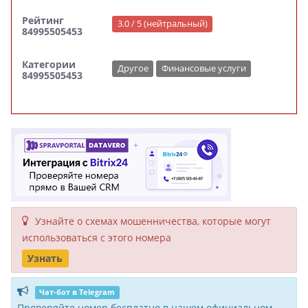
Рейтинг
3.0 / 5 (нейтральный)
84995505453
Категории
Другое
Финансовые услуги
84995505453
Узнайте о схемах мошенни­чества, кото­рые могут
исполь­зоваться с этого номера
Узнать
Чат-бот в Telegram
Проверяйте номер бесплатно в нашем официальном