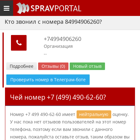
Toggle
navigation
Кто звонил с номера 84994906260?
+74994906260
Организация
--
Подробнее
Отзывы (0)
Новый отзыв
Проверить номер в Телеграм-боте
Чей номер +7 (499) 490-62-60?
Номер +7 499 490-62-60 имеет
нейтральную
оценку.
У нас пока нет отзывов пользователей на этот номер
телефона, поэтому если вам звонили с данного
номера, пожалуйста оставьте отзыв, таким образом вы